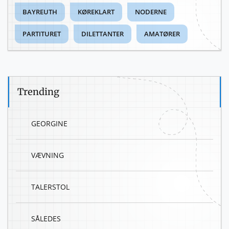
BAYREUTH
KØREKLART
NODERNE
PARTITURET
DILETTANTER
AMATØRER
Trending
GEORGINE
VÆVNING
TALERSTOL
SÅLEDES