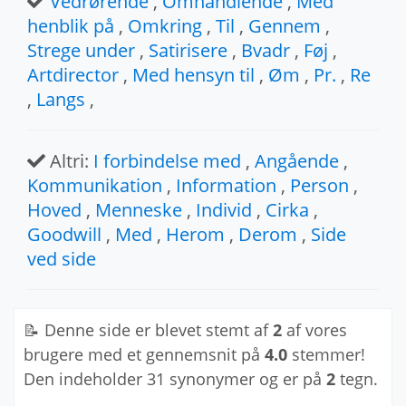
Vedrørende
,
Omhandlende
,
Med
henblik på
,
Omkring
,
Til
,
Gennem
,
Strege under
,
Satirisere
,
Bvadr
,
Føj
,
Artdirector
,
Med hensyn til
,
Øm
,
Pr.
,
Re
,
Langs
,
Altri:
I forbindelse med
,
Angående
,
Kommunikation
,
Information
,
Person
,
Hoved
,
Menneske
,
Individ
,
Cirka
,
Goodwill
,
Med
,
Herom
,
Derom
,
Side
ved side
📝 Denne side er blevet stemt af
2
af vores
brugere med et gennemsnit på
4.0
stemmer!
Den indeholder 31 synonymer og er på
2
tegn.