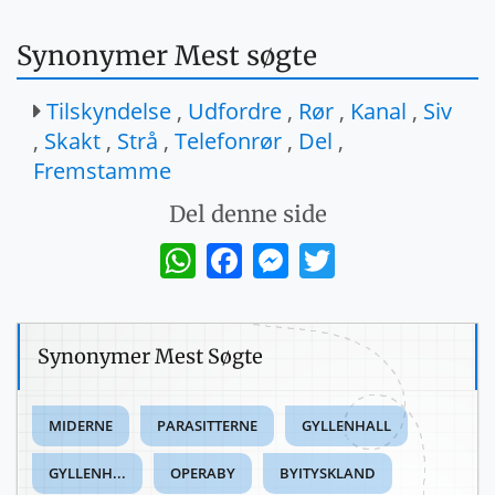
Synonymer Mest søgte
Tilskyndelse
,
Udfordre
,
Rør
,
Kanal
,
Siv
,
Skakt
,
Strå
,
Telefonrør
,
Del
,
Fremstamme
Del denne side
WhatsApp
Facebook
Messenger
Twitter
Synonymer Mest Søgte
MIDERNE
PARASITTERNE
GYLLENHALL
GYLLENH...
OPERABY
BYITYSKLAND