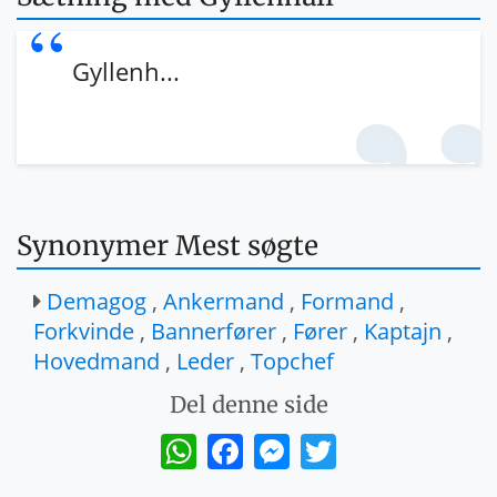
Gyllenh...
Synonymer Mest søgte
Demagog
,
Ankermand
,
Formand
,
Forkvinde
,
Bannerfører
,
Fører
,
Kaptajn
,
Hovedmand
,
Leder
,
Topchef
Del denne side
WhatsApp
Facebook
Messenger
Twitter