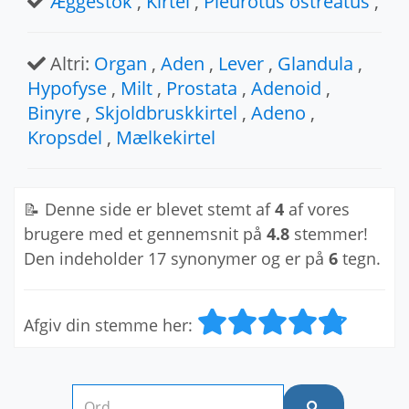
Æggestok
,
Kirtel
,
Pleurotus ostreatus
,
Altri:
Organ
,
Aden
,
Lever
,
Glandula
,
Hypofyse
,
Milt
,
Prostata
,
Adenoid
,
Binyre
,
Skjoldbruskkirtel
,
Adeno
,
Kropsdel
,
Mælkekirtel
📝 Denne side er blevet stemt af
4
af vores
brugere med et gennemsnit på
4.8
stemmer!
Den indeholder 17 synonymer og er på
6
tegn.
Afgiv din stemme her: