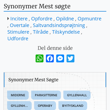
Synonymer Mest søgte
Incitere
,
Opfordre
,
Opildne
,
Opmuntre
,
Overtale
,
Saltvandsindsprøjtning
,
Stimulere
,
Tilråde
,
Tilskyndelse
,
Udfordre
Del denne side
WhatsApp
Facebook
Messenger
Twitter
Synonymer Mest Søgte
MIDERNE
PARASITTERNE
GYLLENHALL
GYLLENH...
OPERABY
BYITYSKLAND