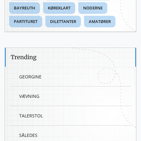
BAYREUTH
KØREKLART
NODERNE
PARTITURET
DILETTANTER
AMATØRER
Trending
GEORGINE
VÆVNING
TALERSTOL
SÅLEDES