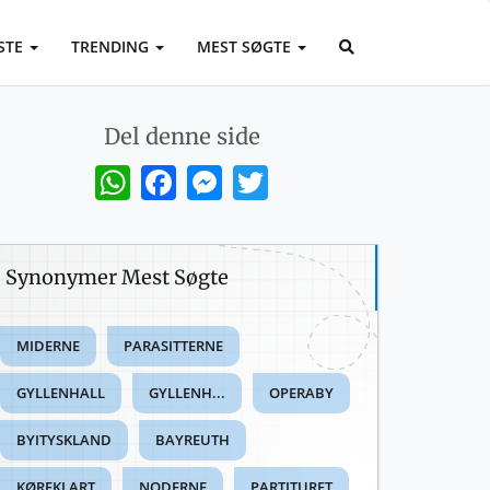
STE
TRENDING
MEST SØGTE
Del denne side
WhatsApp
Facebook
Messenger
Twitter
Synonymer Mest Søgte
MIDERNE
PARASITTERNE
GYLLENHALL
GYLLENH...
OPERABY
BYITYSKLAND
BAYREUTH
KØREKLART
NODERNE
PARTITURET