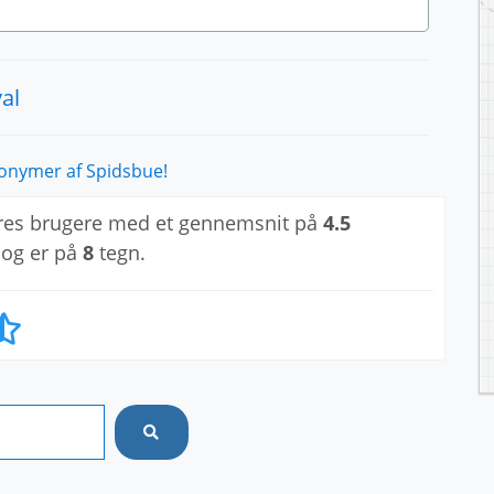
al
onymer af Spidsbue!
res brugere med et gennemsnit på
4.5
 og er på
8
tegn.