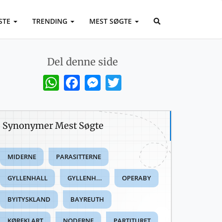
STE
TRENDING
MEST SØGTE
Del denne side
WhatsApp
Facebook
Messenger
Twitter
Synonymer Mest Søgte
MIDERNE
PARASITTERNE
GYLLENHALL
GYLLENH...
OPERABY
BYITYSKLAND
BAYREUTH
KØREKLART
NODERNE
PARTITURET