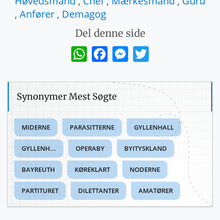
Høvedsmand
,
Chef
,
Mærkesmand
,
Guru
,
Anfører
,
Demagog
Del denne side
WhatsApp
Facebook
Messenger
Twitter
Synonymer Mest Søgte
MIDERNE
PARASITTERNE
GYLLENHALL
GYLLENH...
OPERABY
BYITYSKLAND
BAYREUTH
KØREKLART
NODERNE
PARTITURET
DILETTANTER
AMATØRER