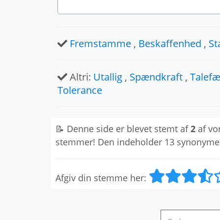
Fremstamme
,
Beskaffenhed
,
S
Altri:
Utallig
,
Spændkraft
,
Talef
Tolerance
📝 Denne side er blevet stemt af
2
af vo
stemmer! Den indeholder 13 synonyme
Afgiv din stemme her: