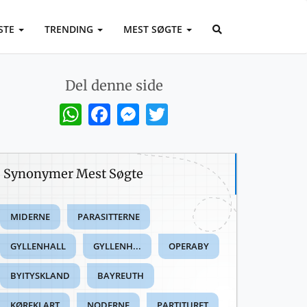
STE
TRENDING
MEST SØGTE
Del denne side
WhatsApp
Facebook
Messenger
Twitter
Synonymer Mest Søgte
MIDERNE
PARASITTERNE
GYLLENHALL
GYLLENH...
OPERABY
BYITYSKLAND
BAYREUTH
KØREKLART
NODERNE
PARTITURET