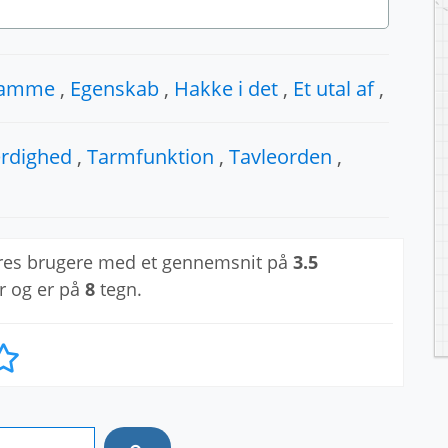
tamme
,
Egenskab
,
Hakke i det
,
Et utal af
,
ærdighed
,
Tarmfunktion
,
Tavleorden
,
res brugere med et gennemsnit på
3.5
r og er på
8
tegn.