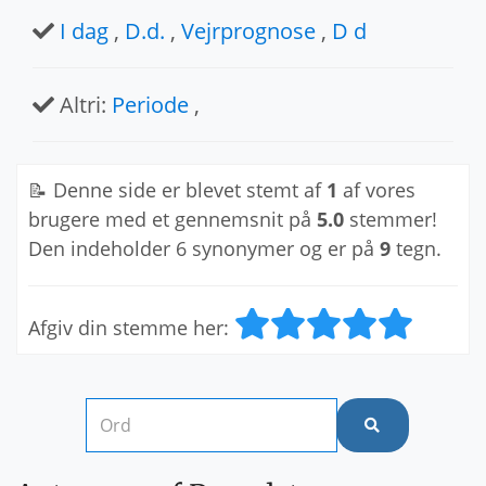
I dag
,
D.d.
,
Vejrprognose
,
D d
Altri:
Periode
,
📝 Denne side er blevet stemt af
1
af vores
brugere med et gennemsnit på
5.0
stemmer!
Den indeholder 6 synonymer og er på
9
tegn.
Afgiv din stemme her: