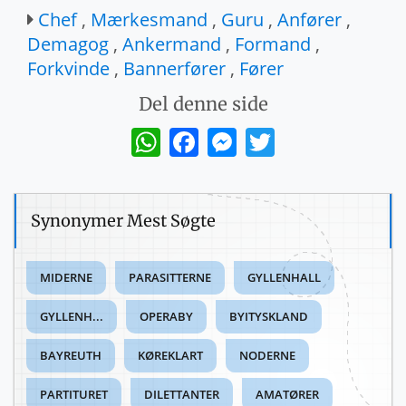
Chef
,
Mærkesmand
,
Guru
,
Anfører
,
Demagog
,
Ankermand
,
Formand
,
Forkvinde
,
Bannerfører
,
Fører
Del denne side
WhatsApp
Facebook
Messenger
Twitter
Synonymer Mest Søgte
MIDERNE
PARASITTERNE
GYLLENHALL
GYLLENH...
OPERABY
BYITYSKLAND
BAYREUTH
KØREKLART
NODERNE
PARTITURET
DILETTANTER
AMATØRER