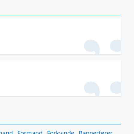
mand
,
Formand
,
Forkvinde
,
Bannerfører
,