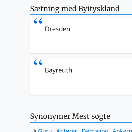
Sætning med Byityskland
Dresden
Bayreuth
Synonymer Mest søgte
Guru
,
Anfører
,
Demagog
,
Anker