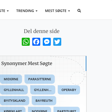
STE
TRENDING
MEST SØGTE
Del denne side
WhatsApp
Facebook
Messenger
Twitter
Synonymer Mest Søgte
MIDERNE
PARASITTERNE
GYLLENHALL
GYLLENH...
OPERABY
BYITYSKLAND
BAYREUTH
KØREKLART
NODERNE
PARTITURET