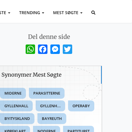
STE
TRENDING
MEST SØGTE
Del denne side
WhatsApp
Facebook
Messenger
Twitter
Synonymer Mest Søgte
MIDERNE
PARASITTERNE
GYLLENHALL
GYLLENH...
OPERABY
BYITYSKLAND
BAYREUTH
KØREKLART
NODERNE
PARTITURET