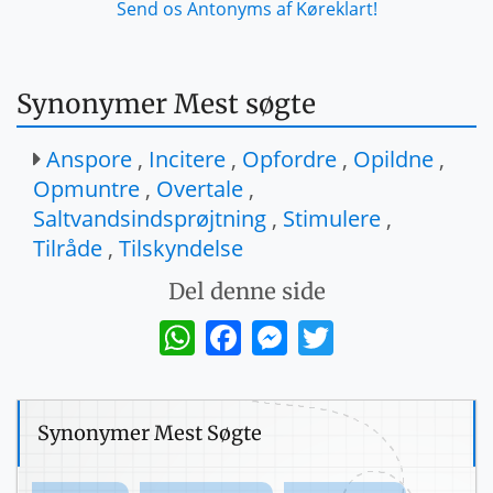
Send os Antonyms af Køreklart!
Synonymer Mest søgte
Anspore
,
Incitere
,
Opfordre
,
Opildne
,
Opmuntre
,
Overtale
,
Saltvandsindsprøjtning
,
Stimulere
,
Tilråde
,
Tilskyndelse
Del denne side
WhatsApp
Facebook
Messenger
Twitter
Synonymer Mest Søgte