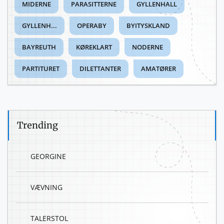
MIDERNE
PARASITTERNE
GYLLENHALL
GYLLENH...
OPERABY
BYITYSKLAND
BAYREUTH
KØREKLART
NODERNE
PARTITURET
DILETTANTER
AMATØRER
Trending
GEORGINE
VÆVNING
TALERSTOL