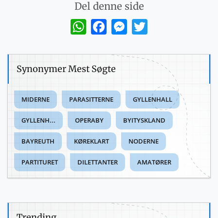
Del denne side
WhatsApp
Facebook
Messenger
Twitter
Synonymer Mest Søgte
MIDERNE
PARASITTERNE
GYLLENHALL
GYLLENH...
OPERABY
BYITYSKLAND
BAYREUTH
KØREKLART
NODERNE
PARTITURET
DILETTANTER
AMATØRER
Trending