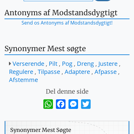
Antonyms af Modstandsdygtigt
Send os Antonyms af Modstandsdygtigt!
Synonymer Mest søgte
Verserende
,
Pilt
,
Pog
,
Dreng
,
Justere
,
Regulere
,
Tilpasse
,
Adaptere
,
Afpasse
,
Afstemme
Del denne side
WhatsApp
Facebook
Messenger
Twitter
Synonymer Mest Søgte