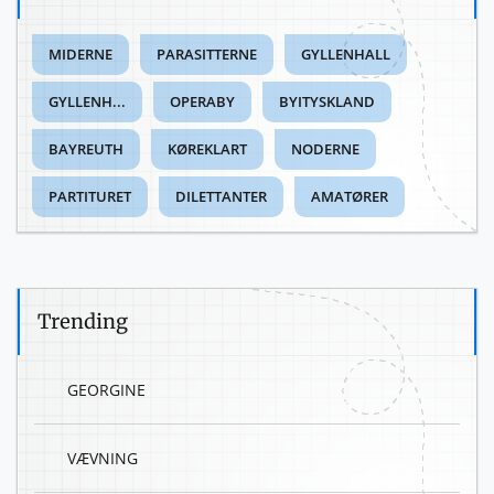
MIDERNE
PARASITTERNE
GYLLENHALL
GYLLENH...
OPERABY
BYITYSKLAND
BAYREUTH
KØREKLART
NODERNE
PARTITURET
DILETTANTER
AMATØRER
Trending
GEORGINE
VÆVNING