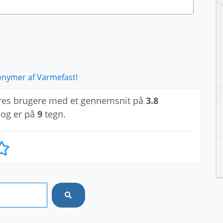
onymer af Varmefast!
res brugere med et gennemsnit på
3.8
 og er på
9
tegn.