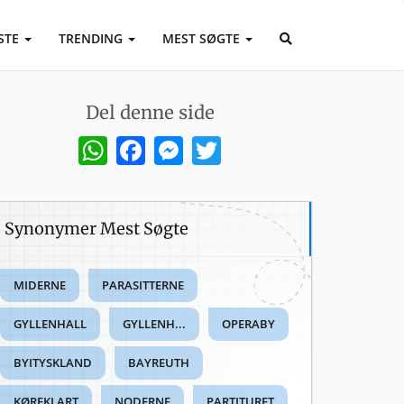
STE
TRENDING
MEST SØGTE
Del denne side
WhatsApp
Facebook
Messenger
Twitter
Synonymer Mest Søgte
MIDERNE
PARASITTERNE
GYLLENHALL
GYLLENH...
OPERABY
BYITYSKLAND
BAYREUTH
KØREKLART
NODERNE
PARTITURET