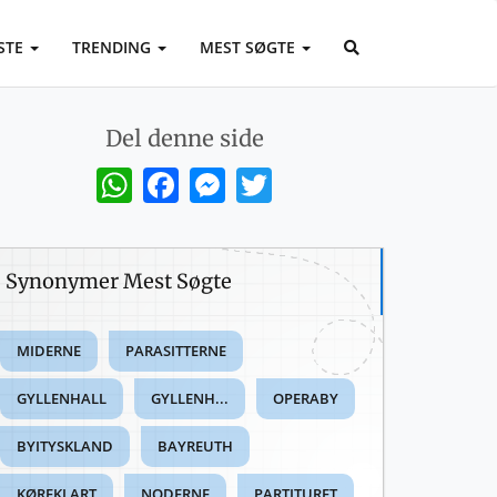
STE
TRENDING
MEST SØGTE
Del denne side
WhatsApp
Facebook
Messenger
Twitter
Synonymer Mest Søgte
MIDERNE
PARASITTERNE
GYLLENHALL
GYLLENH...
OPERABY
BYITYSKLAND
BAYREUTH
KØREKLART
NODERNE
PARTITURET