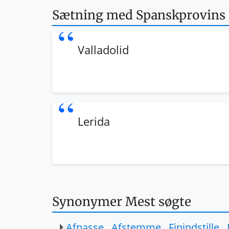
Sætning med Spanskprovins
Valladolid
Lerida
Synonymer Mest søgte
Afpasse
,
Afstemme
,
Finindstille
,