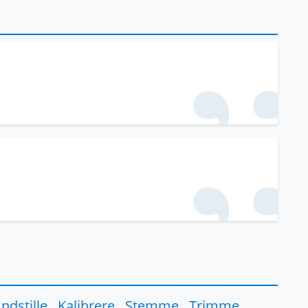
Indstille
,
Kalibrere
,
Stemme
,
Trimme
,