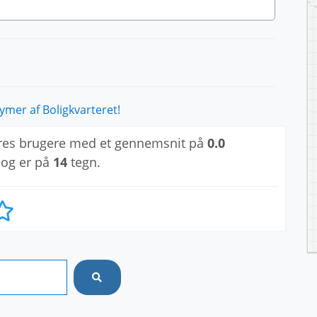
mer af Boligkvarteret!
res brugere med et gennemsnit på
0.0
 og er på
14
tegn.