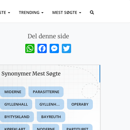
STE
TRENDING
MEST SØGTE
Del denne side
WhatsApp
Facebook
Messenger
Twitter
Synonymer Mest Søgte
MIDERNE
PARASITTERNE
GYLLENHALL
GYLLENH...
OPERABY
BYITYSKLAND
BAYREUTH
KØREKLART
NODERNE
PARTITURET