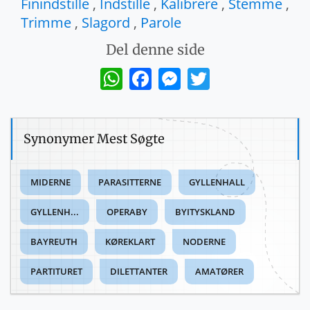
Finindstille
,
Indstille
,
Kalibrere
,
Stemme
,
Trimme
,
Slagord
,
Parole
Del denne side
WhatsApp
Facebook
Messenger
Twitter
Synonymer Mest Søgte
MIDERNE
PARASITTERNE
GYLLENHALL
GYLLENH...
OPERABY
BYITYSKLAND
BAYREUTH
KØREKLART
NODERNE
PARTITURET
DILETTANTER
AMATØRER