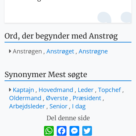
Ord, der begynder med Anstrøg
Anstrøgen ,
Anstrøget
,
Anstrøgne
Synonymer Mest søgte
Kaptajn
,
Hovedmand
,
Leder
,
Topchef
,
Oldermand
,
Øverste
,
Præsident
,
Arbejdsleder
,
Senior
,
I dag
Del denne side
WhatsApp
Facebook
Messenger
Twitter