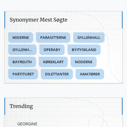
Synonymer Mest Søgte
MIDERNE
PARASITTERNE
GYLLENHALL
GYLLENH...
OPERABY
BYITYSKLAND
BAYREUTH
KØREKLART
NODERNE
PARTITURET
DILETTANTER
AMATØRER
Trending
GEORGINE