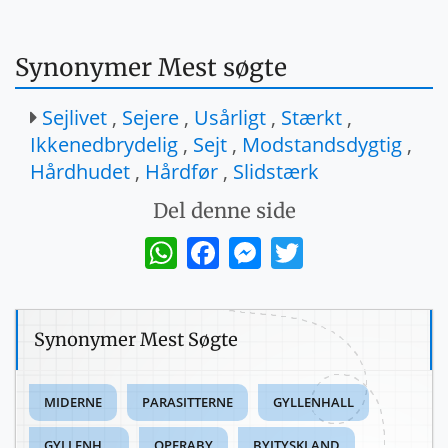
Synonymer Mest søgte
Sejlivet
,
Sejere
,
Usårligt
,
Stærkt
,
Ikkenedbrydelig
,
Sejt
,
Modstandsdygtig
,
Hårdhudet
,
Hårdfør
,
Slidstærk
Del denne side
WhatsApp
Facebook
Messenger
Twitter
Synonymer Mest Søgte
MIDERNE
PARASITTERNE
GYLLENHALL
GYLLENH...
OPERABY
BYITYSKLAND