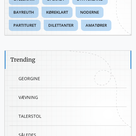
BAYREUTH
KØREKLART
NODERNE
PARTITURET
DILETTANTER
AMATØRER
Trending
GEORGINE
VÆVNING
TALERSTOL
SÅLEDES