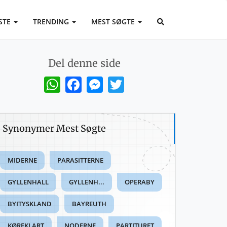
STE
TRENDING
MEST SØGTE
Del denne side
WhatsApp
Facebook
Messenger
Twitter
Synonymer Mest Søgte
MIDERNE
PARASITTERNE
GYLLENHALL
GYLLENH...
OPERABY
BYITYSKLAND
BAYREUTH
KØREKLART
NODERNE
PARTITURET