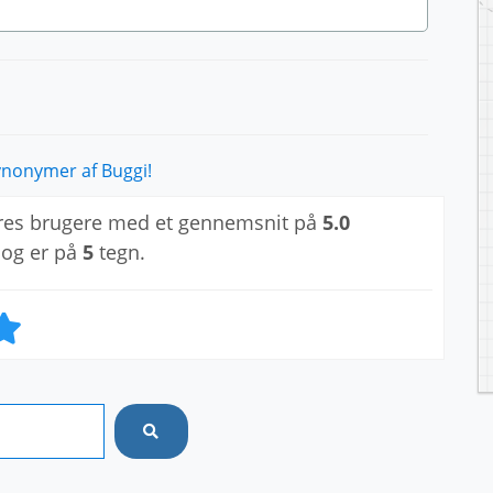
ynonymer af Buggi!
res brugere med et gennemsnit på
5.0
 og er på
5
tegn.