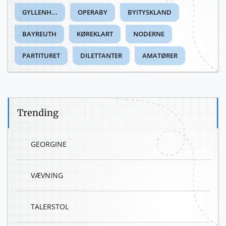
GYLLENH...
OPERABY
BYITYSKLAND
BAYREUTH
KØREKLART
NODERNE
PARTITURET
DILETTANTER
AMATØRER
Trending
GEORGINE
VÆVNING
TALERSTOL