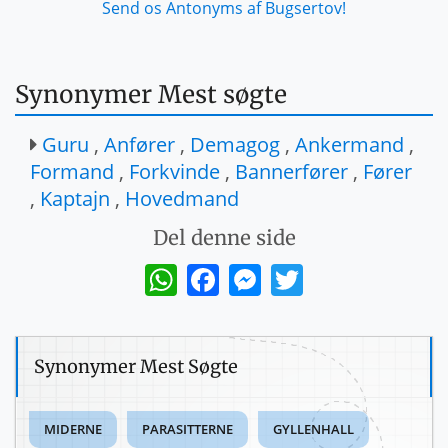
Send os Antonyms af Bugsertov!
Synonymer Mest søgte
Guru
,
Anfører
,
Demagog
,
Ankermand
,
Formand
,
Forkvinde
,
Bannerfører
,
Fører
,
Kaptajn
,
Hovedmand
Del denne side
WhatsApp
Facebook
Messenger
Twitter
Synonymer Mest Søgte
MIDERNE
PARASITTERNE
GYLLENHALL