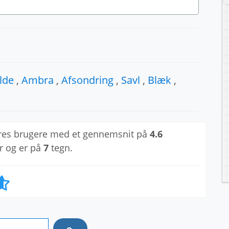
lde
,
Ambra
,
Afsondring
,
Savl
,
Blæk
,
res brugere med et gennemsnit på
4.6
r og er på
7
tegn.