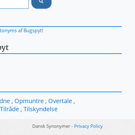
tonyms af Bugspyt!
pyt
ldne
,
Opmuntre
,
Overtale
,
Tilråde
,
Tilskyndelse
Dansk Synonymer -
Privacy Policy