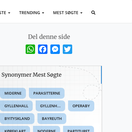
STE
TRENDING
MEST SØGTE
Del denne side
WhatsApp
Facebook
Messenger
Twitter
Synonymer Mest Søgte
MIDERNE
PARASITTERNE
GYLLENHALL
GYLLENH...
OPERABY
BYITYSKLAND
BAYREUTH
KØREKLART
NODERNE
PARTITURET