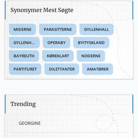
Synonymer Mest Søgte
MIDERNE
PARASITTERNE
GYLLENHALL
GYLLENH...
OPERABY
BYITYSKLAND
BAYREUTH
KØREKLART
NODERNE
PARTITURET
DILETTANTER
AMATØRER
Trending
GEORGINE