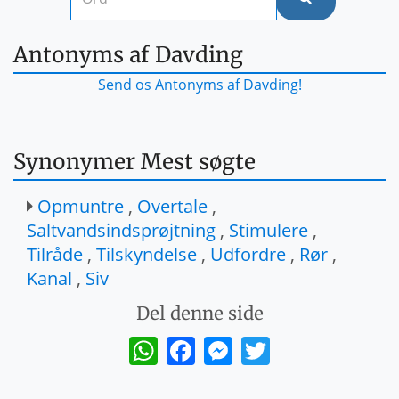
Antonyms af Davding
Send os Antonyms af Davding!
Synonymer Mest søgte
Opmuntre
,
Overtale
,
Saltvandsindsprøjtning
,
Stimulere
,
Tilråde
,
Tilskyndelse
,
Udfordre
,
Rør
,
Kanal
,
Siv
Del denne side
WhatsApp
Facebook
Messenger
Twitter