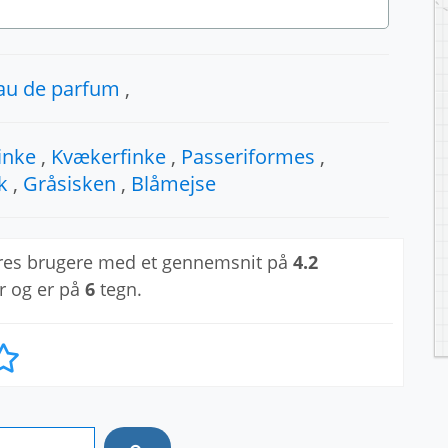
au de parfum
,
inke
,
Kvækerfinke
,
Passeriformes
,
k
,
Gråsisken
,
Blåmejse
res brugere med et gennemsnit på
4.2
r og er på
6
tegn.