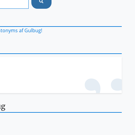
ntonyms af Gulbug!
ug