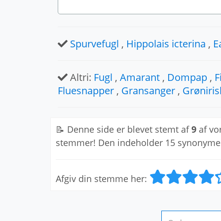
Spurvefugl
,
Hippolais icterina
,
E
Altri:
Fugl
,
Amarant
,
Dompap
,
F
Fluesnapper
,
Gransanger
,
Grøniris
📝 Denne side er blevet stemt af
9
af vo
stemmer! Den indeholder 15 synonyme
Afgiv din stemme her: