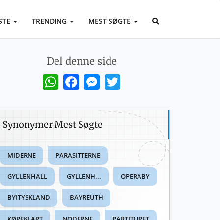
STE
TRENDING
MEST SØGTE
Del denne side
WhatsApp
Facebook
Messenger
Twitter
Synonymer Mest Søgte
MIDERNE
PARASITTERNE
GYLLENHALL
GYLLENH...
OPERABY
BYITYSKLAND
BAYREUTH
KØREKLART
NODERNE
PARTITURET