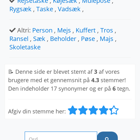
Rejsetaske
,
Køjesæk
,
Mulepose
,
Rygsæk
,
Taske
,
Vadsæk
,
Altri:
Person
,
Mejs
,
Kuffert
,
Tros
,
Ransel
,
Sæk
,
Beholder
,
Pøse
,
Majs
,
Skoletaske
📝 Denne side er blevet stemt af
3
af vores
brugere med et gennemsnit på
4.3
stemmer!
Den indeholder 17 synonymer og er på
6
tegn.
Afgiv din stemme her: