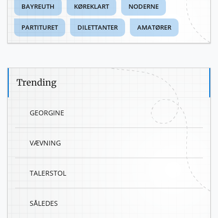
BAYREUTH
KØREKLART
NODERNE
PARTITURET
DILETTANTER
AMATØRER
Trending
GEORGINE
VÆVNING
TALERSTOL
SÅLEDES