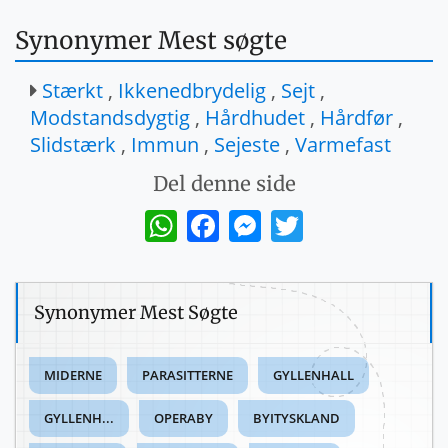
Synonymer Mest søgte
Stærkt
,
Ikkenedbrydelig
,
Sejt
,
Modstandsdygtig
,
Hårdhudet
,
Hårdfør
,
Slidstærk
,
Immun
,
Sejeste
,
Varmefast
Del denne side
WhatsApp
Facebook
Messenger
Twitter
Synonymer Mest Søgte
MIDERNE
PARASITTERNE
GYLLENHALL
GYLLENH...
OPERABY
BYITYSKLAND