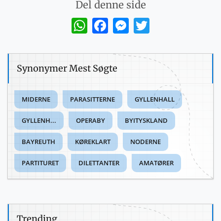
Del denne side
WhatsApp
Facebook
Messenger
Twitter
Synonymer Mest Søgte
MIDERNE
PARASITTERNE
GYLLENHALL
GYLLENH...
OPERABY
BYITYSKLAND
BAYREUTH
KØREKLART
NODERNE
PARTITURET
DILETTANTER
AMATØRER
Trending