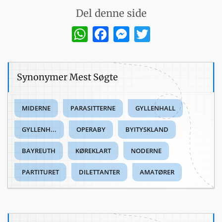
Del denne side
WhatsApp
Facebook
Messenger
Twitter
Synonymer Mest Søgte
MIDERNE
PARASITTERNE
GYLLENHALL
GYLLENH...
OPERABY
BYITYSKLAND
BAYREUTH
KØREKLART
NODERNE
PARTITURET
DILETTANTER
AMATØRER