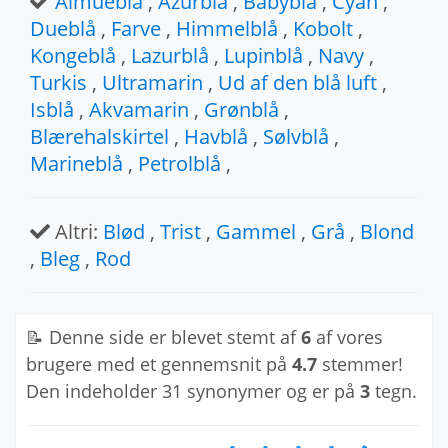
Almueblå
,
Azurblå
,
Babyblå
,
Cyan
,
Dueblå
,
Farve
,
Himmelblå
,
Kobolt
,
Kongeblå
,
Lazurblå
,
Lupinblå
,
Navy
,
Turkis
,
Ultramarin
,
Ud af den blå luft
,
Isblå
,
Akvamarin
,
Grønblå
,
Blærehalskirtel
,
Havblå
,
Sølvblå
,
Marineblå
,
Petrolblå
,
Altri:
Blød
,
Trist
,
Gammel
,
Grå
,
Blond
,
Bleg
,
Rod
📝 Denne side er blevet stemt af
6
af vores
brugere med et gennemsnit på
4.7
stemmer!
Den indeholder 31 synonymer og er på
3
tegn.