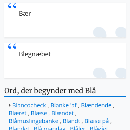
Bær
Blegnæbet
Ord, der begynder med Blå
Blancocheck
,
Blanke 'af
,
Blændende
,
Blæret
,
Blæse
,
Blændet
,
Blåmuslingebanke
,
Blandt
,
Blæse på
,
Blandet
,
Blå mandag
,
Blåler
,
Blåøjet
,