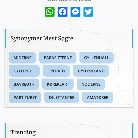
WhatsApp
Facebook
Messenger
Twitter
Synonymer Mest Søgte
MIDERNE
PARASITTERNE
GYLLENHALL
GYLLENH...
OPERABY
BYITYSKLAND
BAYREUTH
KØREKLART
NODERNE
PARTITURET
DILETTANTER
AMATØRER
Trending