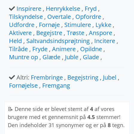
Inspirere
,
Henrykkelse
,
Fryd
,
Tilskyndelse
,
Overtale
,
Opfordre
,
Udfordre
,
Fornøje
,
Stimulere
,
Lykke
,
Aktivere
,
Begejstre
,
Trøste
,
Anspore
,
Held
,
Saltvandsindsprøjtning
,
Incitere
,
Tilråde
,
Fryde
,
Animere
,
Opildne
,
Muntre op
,
Glæde
,
Juble
,
Glade
,
Altri:
Frembringe
,
Begejstring
,
Jubel
,
Fornøjelse
,
Fremgang
📝 Denne side er blevet stemt af
4
af vores
brugere med et gennemsnit på
4.5
stemmer!
Den indeholder 31 synonymer og er på
8
tegn.