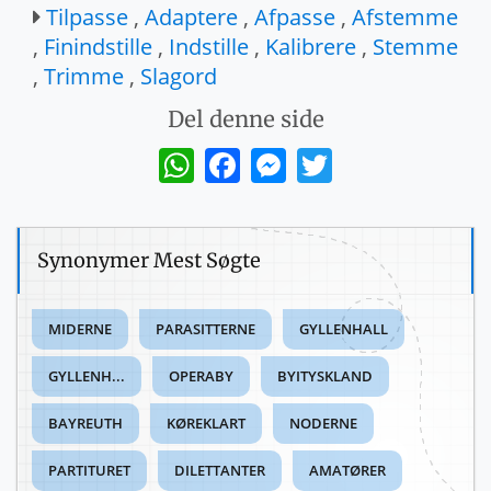
Tilpasse
,
Adaptere
,
Afpasse
,
Afstemme
,
Finindstille
,
Indstille
,
Kalibrere
,
Stemme
,
Trimme
,
Slagord
Del denne side
WhatsApp
Facebook
Messenger
Twitter
Synonymer Mest Søgte
MIDERNE
PARASITTERNE
GYLLENHALL
GYLLENH...
OPERABY
BYITYSKLAND
BAYREUTH
KØREKLART
NODERNE
PARTITURET
DILETTANTER
AMATØRER