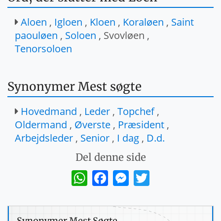
Aloen
,
Igloen
,
Kloen
,
Koraløen
,
Saint
paouløen
,
Soloen
, Svovløen ,
Tenorsoloen
Synonymer Mest søgte
Hovedmand
,
Leder
,
Topchef
,
Oldermand
,
Øverste
,
Præsident
,
Arbejdsleder
,
Senior
,
I dag
,
D.d.
Del denne side
WhatsApp
Facebook
Messenger
Twitter
Synonymer Mest Søgte