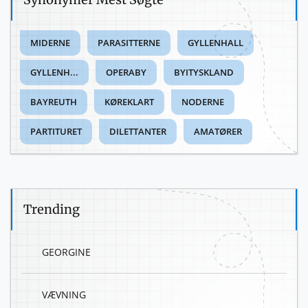
MIDERNE
PARASITTERNE
GYLLENHALL
GYLLENH...
OPERABY
BYITYSKLAND
BAYREUTH
KØREKLART
NODERNE
PARTITURET
DILETTANTER
AMATØRER
Trending
GEORGINE
VÆVNING